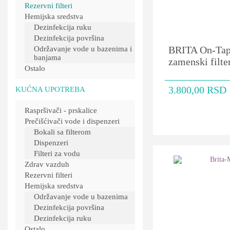
Rezervni filteri
Hemijska sredstva
Dezinfekcija ruku
Dezinfekcija površina
BRITA On-Tap
Održavanje vode u bazenima i
banjama
zamenski filte
Ostalo
3.800,00
RSD
KUĆNA UPOTREBA
Raspršivači - prskalice
Prečišćivači vode i dispenzeri
Bokali sa filterom
Dispenzeri
Filteri za vodu
Zdrav vazduh
Rezervni filteri
Hemijska sredstva
Održavanje vode u bazenima
Dezinfekcija površina
Dezinfekcija ruku
Ostalo