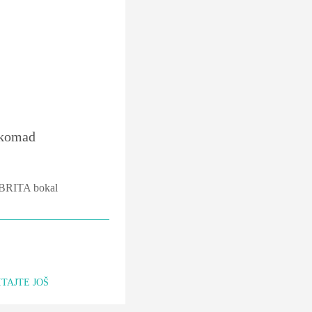
komad
a BRITA bokal
TAJTE JOŠ