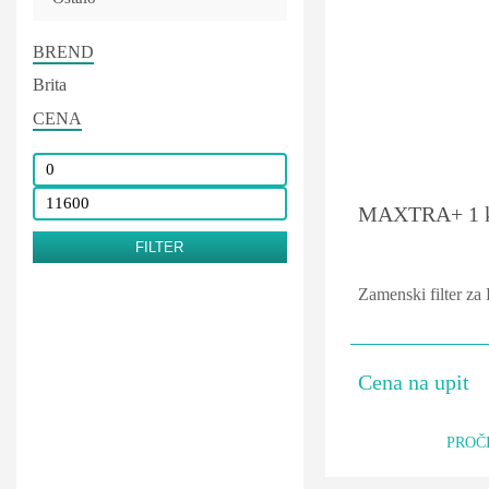
BREND
Brita
CENA
Minimalna
Maksimalna
MAXTRA+ 1 
cena
cena
FILTER
Zamenski filter z
Cena na upit
PROČI