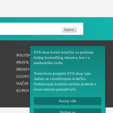
Submit
EVA shop koristi kolačiće za pružanje
POLITIKA UPOTREBE KOLAČIĆA
boljeg korisničkog iskustva, kao i u
PRAVILNIK REKLAMACIJE
marketinške svrhe.
PROIZVOĐAČKA GARANCIJA I SERVIS
Nastavkom pregleda EVA shop sajta
UGOVOR NA DALJINU
slažete se s korišćenjem kolačića.
NAČIN ISPORUKE
Podešavanja kolačića možete podesiti u
svom internet pretraživaču.
KUPOVINA NA DALJINU
Saznaj više
Slažem se