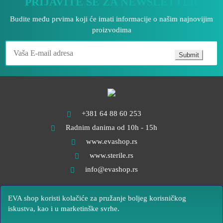
PRIJAVITE SE ZA NEWSLETTER
Budite među prvima koji će imati informacije o našim najnovijim
proizvodima
Submit
+381 64 88 60 253
Radnim danima od 10h - 15h
www.evashop.rs
www.sterile.rs
info@evashop.rs
NAČIN PLAĆANJA
EVA shop koristi kolačiće za pružanje boljeg korisničkog
OBRAZAC ZA ODUSTANAK
iskustva, kao i u marketinške svrhe.
OBRAZAC ZA REKLAMACIJU