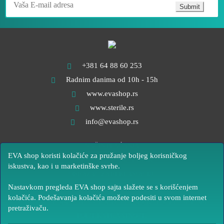
Submit
+381 64 88 60 253
Radnim danima od 10h - 15h
www.evashop.rs
www.sterile.rs
info@evashop.rs
NAČIN PLAĆANJA
EVA shop koristi kolačiće za pružanje boljeg korisničkog
OBRAZAC ZA ODUSTANAK
iskustva, kao i u marketinške svrhe.
OBRAZAC ZA REKLAMACIJU
Nastavkom pregleda EVA shop sajta slažete se s korišćenjem
OPŠTI USLOVI POSLOVANJA
kolačića. Podešavanja kolačića možete podesiti u svom internet
OŠTEĆENJA ROBE U TRANSPORTU I ISPORUKA POGREŠNE ROBE
pretraživaču.
POLITIKA PRIVATNOSTI