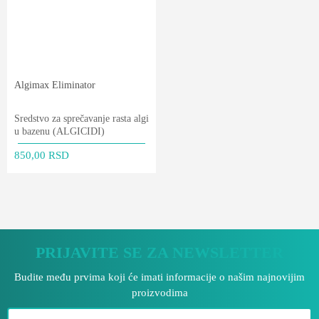
Algimax Eliminator
Sredstvo za sprečavanje rasta algi
u bazenu (ALGICIDI)
850,00
RSD
PRIJAVITE SE ZA NEWSLETTER
Budite među prvima koji će imati informacije o našim najnovijim
proizvodima